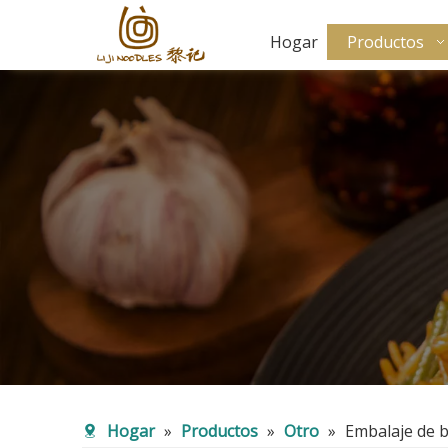
Hogar
Productos
Hogar
»
Productos
»
Otro
»
Embalaje de b