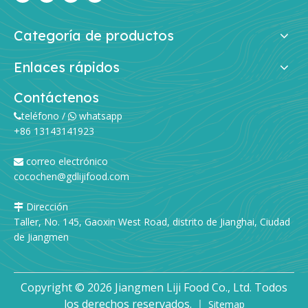
Fideos ramen: de la fábrica de fideos a su plato: la guía completa
Si alguna vez has sorbido un plato humeante de ramen y t
Categoría de productos
Enlaces rápidos
Contáctenos
teléfono /
whatsapp


+86 13143141923
correo electrónico

cocochen@gdlijifood.com
Dirección

Taller, No. 145, Gaoxin West Road, distrito de Jianghai, Ciudad
de Jiangmen
Copyright ©
2026
Jiangmen Liji Food Co., Ltd. Todos
los derechos reservados. ｜
Sitemap