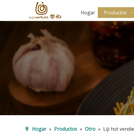
Hogar
Productos
Hogar
»
Productos
»
Otro
»
Liji hot vend