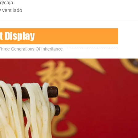
g/caja
y ventilado