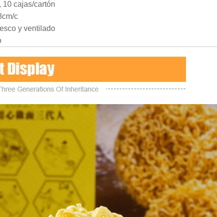
, 10 cajas/cartón
8cm/c
resco y ventilado
o