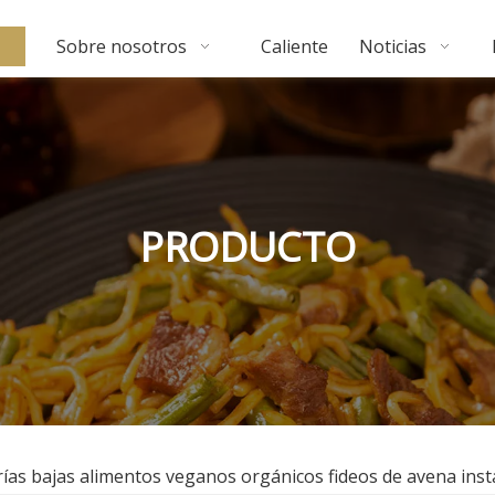
Sobre nosotros
Caliente
Noticias
PRODUCTO
orías bajas alimentos veganos orgánicos fideos de avena ins