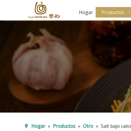
Hogar
Productos
Hogar
»
Productos
»
Otro
»
Salt bajo cal