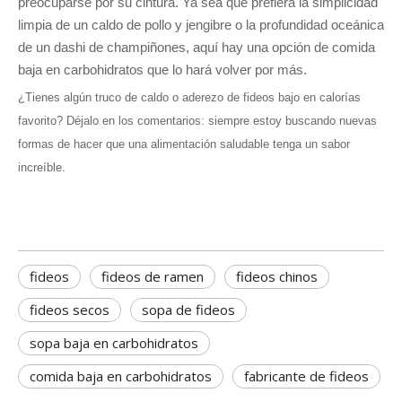
preocuparse por su cintura. Ya sea que prefiera la simplicidad
limpia de un caldo de pollo y jengibre o la profundidad oceánica
de un dashi de champiñones, aquí hay una opción de comida
baja en carbohidratos que lo hará volver por más.
¿Tienes algún truco de caldo o aderezo de fideos bajo en calorías
favorito? Déjalo en los comentarios: siempre estoy buscando nuevas
formas de hacer que una alimentación saludable tenga un sabor
increíble.
La guía definitiva para cocinar fideos de huevo perfectos
La guía definitiva para cocinar fideos de huevo perfecto
fideos
fideos de ramen
fideos chinos
fideos secos
sopa de fideos
sopa baja en carbohidratos
comida baja en carbohidratos
fabricante de fideos