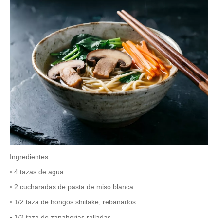
Ingredientes:
4 tazas de agua
•
2 cucharadas de pasta de miso blanca
•
1/2 taza de hongos shiitake, rebanados
•
1/2 taza de zanahorias ralladas
•