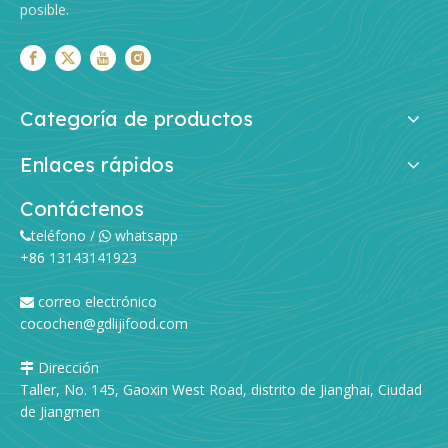
posible.
Fideos ramen: de la fábrica de fideos a su plato: la guía completa
Si alguna vez has sorbido un plato humeante de ramen y t
Categoría de productos
Enlaces rápidos
Contáctenos
teléfono /
whatsapp


+86 13143141923
correo electrónico

cocochen@gdlijifood.com
Dirección

Taller, No. 145, Gaoxin West Road, distrito de Jianghai, Ciudad
de Jiangmen